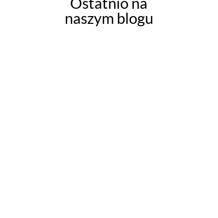
Ostatnio na
naszym blogu
Remont bez ingerencji w
konstrukcję budynku (malowanie,
podłogi, płytki, armatura, instalacje
w tym samym układzie)...