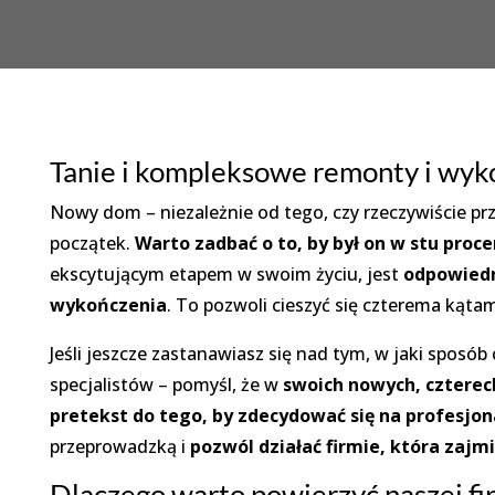
Tanie i kompleksowe remonty i wyk
Nowy dom – niezależnie od tego, czy rzeczywiście pr
początek.
Warto zadbać o to, by był on w stu proc
ekscytującym etapem w swoim życiu, jest
odpowiedn
wykończenia
. To pozwoli cieszyć się czterema kąt
Jeśli jeszcze zastanawiasz się nad tym, w jaki sposó
specjalistów – pomyśl, że w
swoich nowych, czterec
pretekst do tego, by zdecydować się na profesjo
przeprowadzką i
pozwól działać firmie, która zajmi
Dlaczego warto powierzyć naszej f