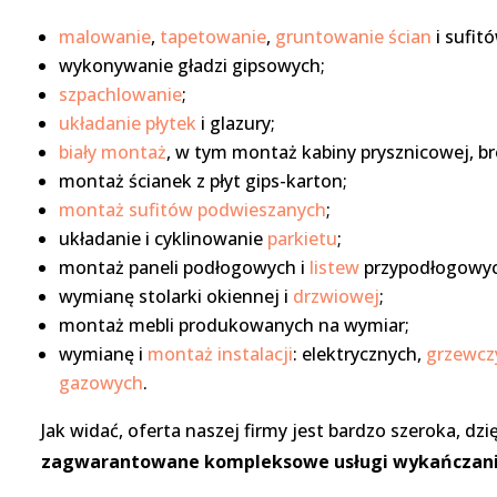
malowanie
,
tapetowanie
,
gruntowanie ścian
i sufit
wykonywanie gładzi gipsowych;
szpachlowanie
;
układanie płytek
i glazury;
biały montaż
, w tym montaż kabiny prysznicowej, bro
montaż ścianek z płyt gips-karton;
montaż sufitów podwieszanych
;
układanie i cyklinowanie
parkietu
;
montaż paneli podłogowych i
listew
przypodłogowy
wymianę stolarki okiennej i
drzwiowej
;
montaż mebli produkowanych na wymiar;
wymianę i
montaż instalacji
: elektrycznych,
grzewcz
gazowych
.
Jak widać, oferta naszej firmy jest bardzo szeroka, dz
zagwarantowane kompleksowe usługi wykańczania