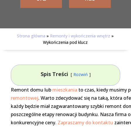
Strona główna
»
Remonty i wykończenia wnętrz
»
Wykończenia pod klucz
Spis Treści
Rozwiń
Remont domu lub
mieszkania
to czas, kiedy musimy p
remontowej
. Warto zdecydować się na taką, która of
każdy będzie miał zagwarantowany szybki remont domu
poszczególne etapy renowacji budynku. Nasza firma ofe
konkurencyjne ceny.
Zapraszamy do kontaktu
zainte