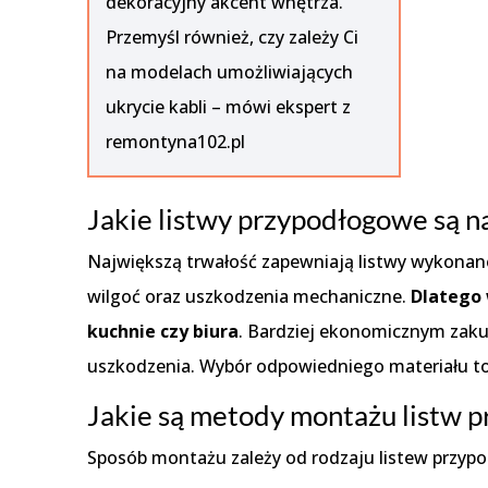
dekoracyjny akcent wnętrza.
Przemyśl również, czy zależy Ci
na modelach umożliwiających
ukrycie kabli – mówi ekspert z
remontyna102.pl
Jakie listwy przypodłogowe są n
Największą trwałość zapewniają listwy wykonane
wilgoć oraz uszkodzenia mechaniczne.
Dlatego 
kuchnie czy biura
. Bardziej ekonomicznym zaku
uszkodzenia. Wybór odpowiedniego materiału to i
Jakie są metody montażu listw 
Sposób montażu zależy od rodzaju listew przyp