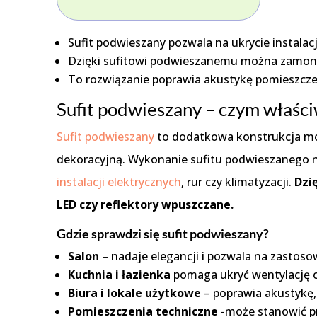
Sufit podwieszany pozwala na ukrycie instalac
Dzięki sufitowi podwieszanemu można zamonto
To rozwiązanie poprawia akustykę pomieszczen
Sufit podwieszany – czym właści
Sufit podwieszany
to dodatkowa konstrukcja mon
dekoracyjną. Wykonanie sufitu podwieszanego na
instalacji elektrycznych
, rur czy klimatyzacji.
Dzi
LED czy reflektory wpuszczane.
Gdzie sprawdzi się sufit podwieszany?
Salon –
nadaje elegancji i pozwala na zastosow
Kuchnia i łazienka
pomaga ukryć wentylację o
Biura i lokale użytkowe
– poprawia akustykę, 
Pomieszczenia techniczne
-może stanowić p