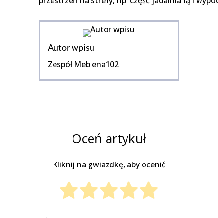
przestrzeń na strefy, np. część jadalnianą i wyp
Autor wpisu
Zespół Meblena102
Oceń artykuł
Kliknij na gwiazdkę, aby ocenić