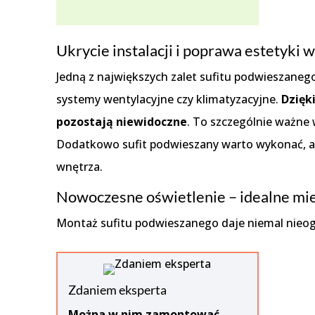
Ukrycie instalacji i poprawa estetyki 
Jedną z największych zalet sufitu podwieszane
systemy wentylacyjne czy klimatyzacyjne.
Dzięk
pozostają niewidoczne
. To szczególnie ważne w
Dodatkowo sufit podwieszany warto wykonać, a
wnętrza.
Nowoczesne oświetlenie – idealne mie
Montaż sufitu podwieszanego daje niemal nieogr
Zdaniem eksperta
Można w nim zamontować